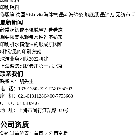
印刷喷粉
印刷辅料
修版笔
德国Viskovita海绵擦
墨斗海绵条
炮底纸
墨铲刀
无纺布
最新新闻
经常起钙或墨辊脱墨？看看这
想要恢复水辊亲水性？不妨来
印刷机水箱泡沫的形成原因和
8种常见的印刷方式
琛洁业务团队2022团建|
上海琛洁印材参加第十届北京
联系我们
联系人：胡先生
电 话：13391350272/17749794302
座 机：021-61311286/400-7753668
Q Q：643310956
地 址：上海市闵行江凯路199号
公司资质
您的当前位置：
首页
>
公司资质