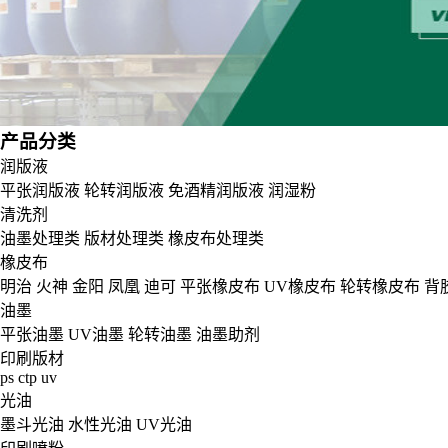
产品分类
润版液
平张润版液
轮转润版液
免酒精润版液
润湿粉
清洗剂
油墨处理类
版材处理类
橡皮布处理类
橡皮布
明治
火神
金阳
凤凰
迪可
平张橡皮布
UV橡皮布
轮转橡皮布
背
油墨
平张油墨
UV油墨
轮转油墨
油墨助剂
印刷版材
ps
ctp
uv
光油
墨斗光油
水性光油
UV光油