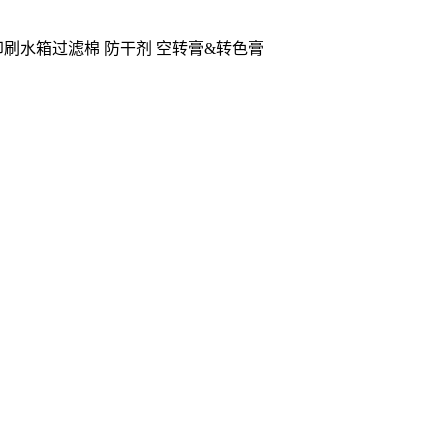
印刷水箱过滤棉
防干剂
空转膏&转色膏