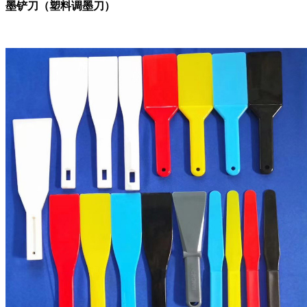
墨铲刀
（塑料调墨刀）