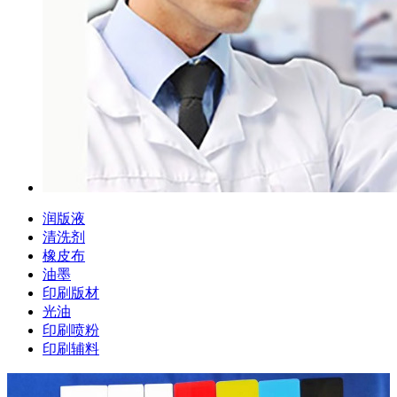
润版液
清洗剂
橡皮布
油墨
印刷版材
光油
印刷喷粉
印刷辅料