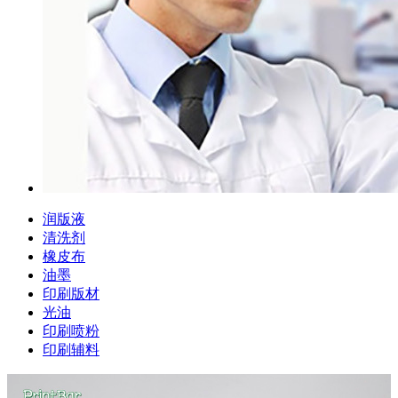
润版液
清洗剂
橡皮布
油墨
印刷版材
光油
印刷喷粉
印刷辅料