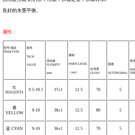
良好的水墨平衡。
属性：
型号/项目
粘性
ITEM/TYPE
微粒
TACK
流动值
纸
PARTCLESZE
固着
VALUE
FLUIDIT
Y
光泽度
PA
（
um
）
(mm
GLOSS
SETTING(Min)
TI
红
9.5-10.5
37±1
12.5
70
5
MAGENTA
黄
9-10
38±1
12.5
80
5
YELLOW
蓝 CYAN
9-10
36±1
12.5
70
5