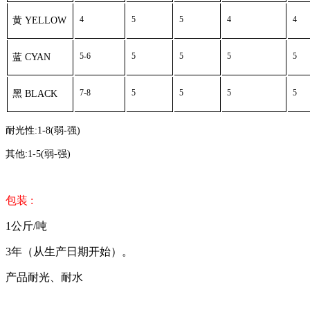
4
5
5
4
4
黄 YELLOW
5-6
5
5
5
5
蓝 CYAN
7-8
5
5
5
5
黑 BLACK
耐光性:1-8(弱-强)
其他:1-5(弱-强)
包装 :
1公斤/吨
3年（从生产日期开始）。
产品耐光、耐水