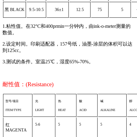
黑 BLACK
9.5-10.5
36±1
12.5
75
5
1.粘性值。在32°C和400prmin一分钟内，由ink-o-meter测量的
数值。
2.设定时间。印刷适配器，157号纸，油墨-涂层的体积可以达
到125cc。
3.测试的条件。室温25℃，湿度65%-70%。
耐性值：
(Resistance)
型号
/
项目
光
热
酸
碱
醇
ITEM/TYPE
LIGHT
HEAT
ACID
ALKALINE
ALC
5-6
5
5
5
4
红
MAGENTA